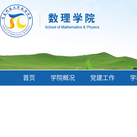
首页
学院概况
党建工作
学