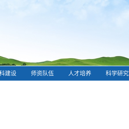
科建设
师资队伍
人才培养
科学研究