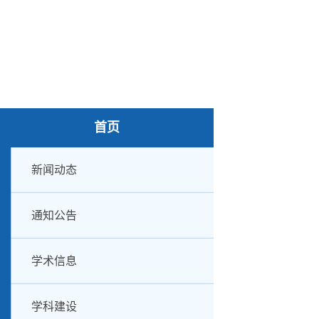
首页
新闻动态
通知公告
学术信息
学科建设