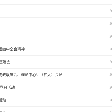
2
2
2
届四中全会精神
2
签署会
2
党政联席会、理论中心组（扩大）会议
2
题党日活动
2
活动
2