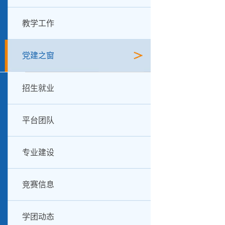
教学工作
党建之窗
招生就业
平台团队
专业建设
竞赛信息
学团动态