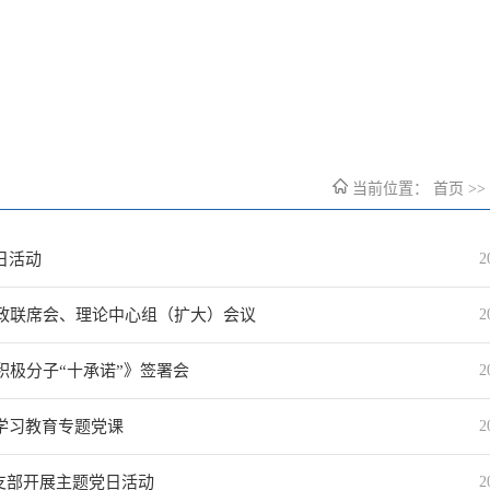
当前位置：
首页
>>
日活动
2
政联席会、理论中心组（扩大）会议
2
积极分子“十承诺”》签署会
2
学习教育专题党课
2
支部开展主题党日活动
2